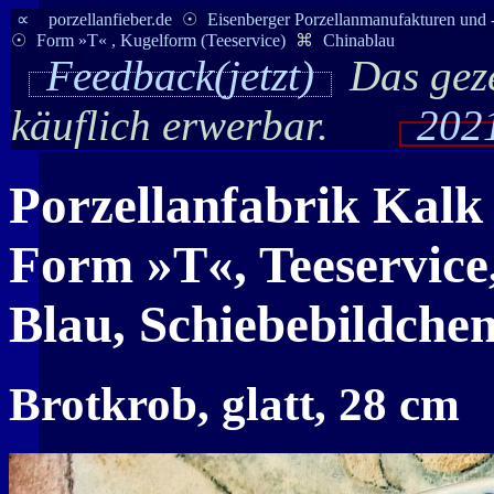
∝
porzellanfieber.de
☉
Eisenberger Porzellanmanufakturen und 
☉
Form »T« , Kugelform (Teeservice)
⌘
Chinablau
Feedback(jetzt)
Das geze
käuflich erwerbar.
2021
Porzellanfabrik
Kalk
Form »T«, Teeservice
Blau, Schiebebildche
Brotkrob, glatt, 28 cm