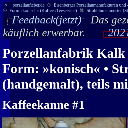
∝
porzellanfieber.de
☉
Eisenberger Porzellanmanufakturen und 
☉
Form »konisch« (Kaffee-/Teeservice)
⌘
Strohblumenmuster (St
Feedback(jetzt)
Das geze
käuflich erwerbar.
2021
Porzellanfabrik
Kalk
Form: »konisch« • S
(handgemalt), teils m
Kaffeekanne #1