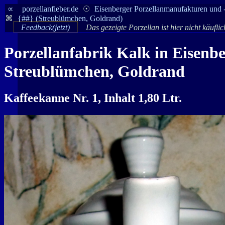
∝
porzellanfieber.de
☉
Eisenberger Porzellanmanufakturen und 
⌘
{##} (Streublümchen, Goldrand)
Feedback(jetzt)
Das gezeigte Porzellan ist hier nicht käufli
Porzellanfabrik
Kalk
in
Eisenb
Streublümchen, Goldrand
Kaffeekanne Nr. 1, Inhalt 1,80 Ltr.