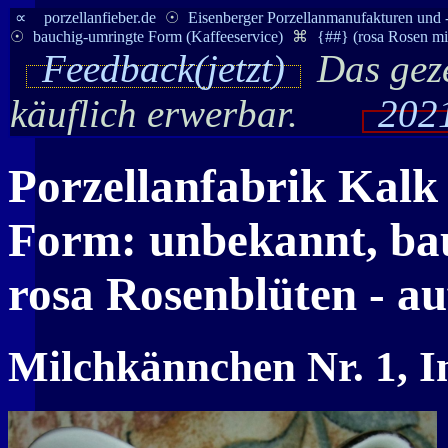
∝
porzellanfieber.de
☉
Eisenberger Porzellanmanufakturen und 
☉
bauchig-umringte Form (Kaffeeservice)
⌘
{##} (rosa Rosen mit
Feedback(jetzt)
Das geze
käuflich erwerbar.
2021
Porzellanfabrik
Kalk
Form: unbekannt, bauc
rosa Rosenblüten - a
Milchkännchen Nr. 1, In