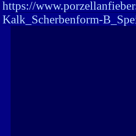
https://www.porzellanfieber
Kalk_Scherbenform-B_Spei