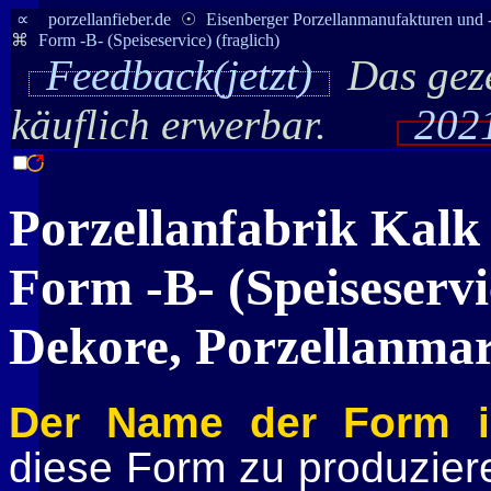
∝
porzellanfieber.de
☉
Eisenberger Porzellanmanufakturen und 
⌘
Form -B- (Speiseservice) (fraglich)
Feedback(jetzt)
Das geze
käuflich erwerbar.
2021
Porzellanfabrik
Kalk
Form -B- (Speiseservi
Dekore, Porzellanma
Der Name der Form is
diese Form zu produzie