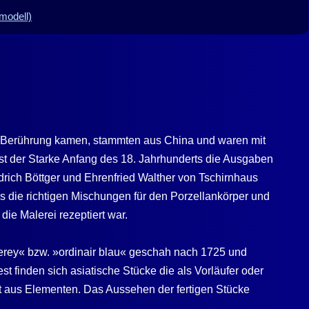
modell)
 in Berührung kamen, stammten aus China und waren mit
ust der Starke Anfang des 18. Jahrhunderts die Ausgaben
drich Böttger und Ehrenfried Walther von Tschirnhaus
is die richtigen Mischungen für den Porzellankörper und
ie Malerei rezeptiert war.
lerey« bzw. »ordinair blau« geschah nach 1725 und
 finden sich asiatische Stücke die als Vorläufer oder
t aus Elementen. Das Aussehen der fertigen Stücke