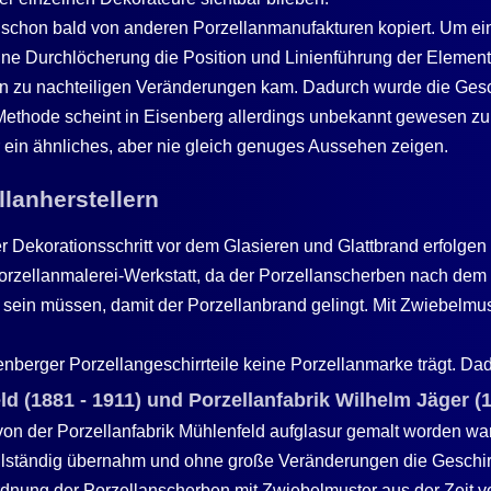
schon bald von anderen Porzellanmanufakturen kopiert. Um ein
leine Durchlöcherung die Position und Linienführung der Eleme
n zu nachteiligen Veränderungen kam. Dadurch wurde die Geschw
 Methode scheint in Eisenberg allerdings unbekannt gewesen zu
r ein ähnliches, aber nie gleich genuges Aussehen zeigen.
lanherstellern
r Dekorationsschritt vor dem Glasieren und Glattbrand erfolgen
 Porzellanmalerei-Werkstatt, da der Porzellanscherben nach de
ein müssen, damit der Porzellanbrand gelingt. Mit Zwiebelmust
nberger Porzellangeschirrteile keine Porzellanmarke trägt. Dad
ld (1881 - 1911) und Porzellanfabrik Wilhelm Jäger (1
 von der Porzellanfabrik Mühlenfeld aufglasur gemalt worden wa
vollständig übernahm und ohne große Veränderungen die Geschir
ordnung der Porzellanscherben mit Zwiebelmuster aus der Zeit 