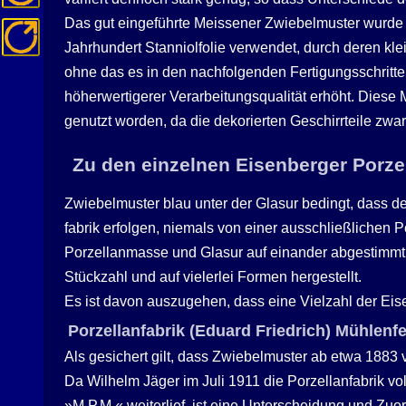
Das gut eingeführte Meissener Zwiebelmuster wurde 
Jahrhundert Stanniolfolie verwendet, durch deren k
ohne das es in den nachfolgenden Fertigungsschritte
höherwertigerer Verarbeitungsqualität erhöht. Diese
genutzt worden, da die dekorierten Geschirrteile zwa
Zu den einzelnen Eisenberger Porzel
Zwiebelmuster blau unter der Glasur bedingt, dass de
fabrik erfolgen, niemals von einer ausschließlichen
Porzellanmasse und Glasur auf einander abgestimmt s
Stückzahl und auf vielerlei Formen hergestellt.
Es ist davon auszugehen, dass eine Vielzahl der Eise
Porzellanfabrik (Eduard Friedrich) Mühlenfe
Als gesichert gilt, dass Zwiebelmuster ab etwa 1883
Da Wilhelm Jäger im Juli 1911 die Porzellanfabrik 
»M.P.M.« weiterlief, ist eine Unterscheidung und Zu