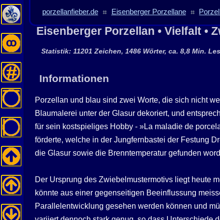
porzellanfieber.de
⌗
Eisenberger Porzellane
⌗
Porzel
Eisenberger Porzellan • Vielfalt •
Statistik: 11201 Zeichen, 1486 Wörter, ca. 8,8 Min. Le
Informationen
Porzellan und blau sind zwei Worte, die sich nicht 
Blaumalerei unter der Glasur dekoriert, und entspre
für sein kostspieliges Hobby - »La maladie de porcel
förderte, welche in der Jungfernbastei der Festung D
die Glasur sowie die Brenntemperatur gefunden worden
Der Ursprung des Zwiebelmustermotivs liegt heute m
könnte aus einer gegenseitigen Beeinflussung meisse
Parallelentwicklung gesehen werden können und müss
variiert dennoch stark genug, so dass Unterschiede d