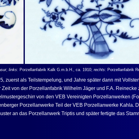
asur;
links
: Porzellanfabrik
Kalk
G.m.b.H., ca. 1910;
rechts
: Porzellanfabrik 
5, zuerst als Teilstempelung, und Jahre später dann mit Vollst
r Zeit von der Porzellanfabrik Wilhelm Jäger und F.A. Reinecke 
belmustergeschirr von den VEB Vereinigten Porzellanwerken (F
nberger Porzellanwerke Teil der VEB Porzellanwerke Kahla. Die
ter an das Porzellanwerk Triptis und später fertigte das Sta