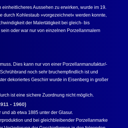
 einheitlicheres Aussehen zu erwirken, wurde im 19.
nte durch Kohlestaub »vorgezeichnet« werden konnte,
indigkeit der Malertätigkeit bei gleich- bis
 sein oder war nur von einzelnen Porzellanmalern
 muss. Dies kann nur von einer Porzellanmanufaktur/-
m Schrühbrand noch sehr bruchempfindlich ist und
er dekoriertes Geschirr wurde in Eisenberg in großer
urch ist eine sichere Zuordnung nicht möglich.
911 - 1960)
r und ab etwa 1885 unter der Glasur.
rproduktion und bei gleichbleibender Porzellanmarke
vor Veränderung der Geschirrformen in den folgenden