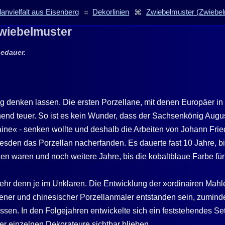
lanvielfalt aus Eisenberg
⌗
Dekorlinien
⌘
Zwiebelmuster (Zwiebel
 Zwiebelmuster
sedauer.
weg denken lassen. Die ersten Porzellane, mit denen Europäer
chend teuer. So ist es kein Wunder, dass der Sachsenkönig Aug
aine« - senken wollte und deshalb die Arbeiten von Johann Frie
resden das Porzellan nacherfanden. Es dauerte fast 10 Jahre, b
 waren und noch weitere Jahre, bis die kobaltblaue Farbe für d
ehr denn je im Unklaren. Die Entwicklung der »ordinairen Mah
ner und chinesischer Porzellanmaler entstanden sein, zumindest
en. In den Folgejahren entwickelte sich ein feststehendes Se
er einzelnen Dekorateure sichtbar blieben.