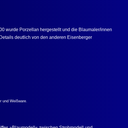
900 wurde Porzellan hergestellt und die Blaumaler/innen
Details deutlich von den anderen Eisenberger
ter und Weißware.
riffes »Blaumodell« zwischen Strohmodell und