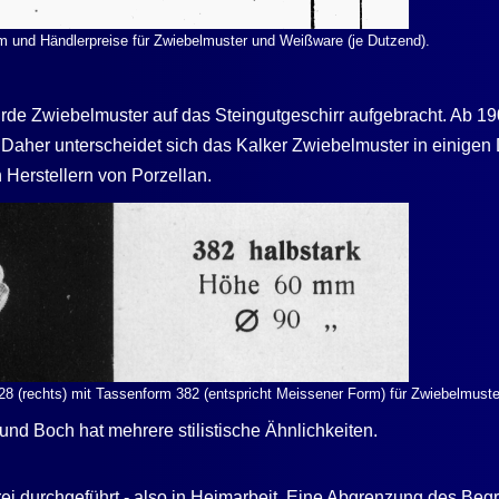
rm und Händlerpreise für Zwiebelmuster und Weißware (je Dutzend).
wurde Zwiebelmuster auf das Steingutgeschirr aufgebracht. Ab 1
. Daher unterscheidet sich das
Kalker
Zwiebelmuster in einigen 
Herstellern von Porzellan.
1928 (rechts) mit Tassenform 382 (entspricht Meissener Form) für Zwiebelmus
und Boch hat mehrere stilistische Ähnlichkeiten.
i durchgeführt - also in Heimarbeit. Eine Abgrenzung des Beg