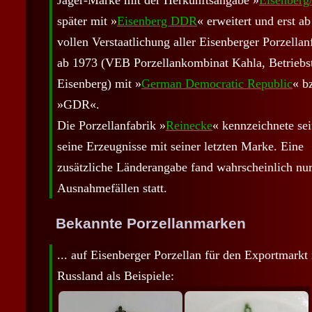
Jäger-Marke mit der Herkunftsangabe »
Eisenberg
später mit »
Eisenberg DDR
« erweitert und erst ab
vollen Verstaatlichung aller Eisenberger Porzellan
ab 1973 (VEB Porzellankombinat Kahla, Betriebst
Eisenberg) mit »
German Democratic Republic
« b
»GDR«.
Die Porzellanfabrik »
Reinecke
« kennzeichnete sei
seine Erzeugnisse mit seiner letzten Marke. Eine
zusätzliche Länderangabe fand wahrscheinlich nur
Ausnahmefällen statt.
Bekannte Porzellanmarken
... auf Eisenberger Porzellan für den Exportmarkt
Russland als Beispiele: