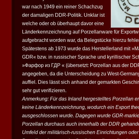
war nach 1949 ein reiner Schachzug
der damaligen DDR-Politik. Unklar ist
welche oder ob überhaupt davor eine
Länderkennzeichnung auf Porzellanware für Exportw
aufgebracht worden war, da Belegstücke hierzu fehle
Spätestens ab 1973 wurde das Herstellerland mit »M
GDR« bzw. in russischer Sprache und kyrillischer Sch
»
Фарфор из ГДР
« (übersetzt: Porzellan aus der DD
angegeben, da die Unterscheidung zu West-German
auffiel. Dies lässt sich anhand der gemarkten Geschi
sehr gut verifizieren.
Anmerkung: Für das Inland hergestelltes Porzellan er
keine Länderkennzeichnung, wodurch ein Export theo
ausge­schlossen wurde. Dagegen wurde GDR-markie
Porzellan durchaus auch innerhalb der DDR gehandel
Umfeld der militärisch-russischen Einrichtungen ode