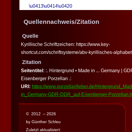
\u0413\u0414\u0420
Quellennachweis/Zitation
Quelle
Kyrillische Schriftzeichen: https://www.key-
shortcut.com/schriftsysteme/abv-kyrillisches-alphabe
Zitation
Seitentitel:
:. Hintergrund • Made in ... Germany | G
Eisenberger Porzellan .:
URI:
https://www.porzellanfieber.de/Hintergrund_Mad
in_Germany-GDR-DDR_auf-Eisenberger-Porzellan.h
© 2012 – 2026
by Günther Schleu
Zuletzt aktualisiert: