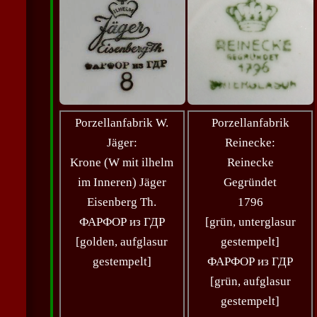
Porzellanfabrik W.
Porzellanfabrik
Jäger:
Reinecke
:
Krone (W mit ilhelm
Reinecke
im Inneren)
Jäger
Gegründet
Eisenberg
Th.
1796
ФАРФОР из ГДР
[grün, unterglasur
[golden, aufglasur
gestempelt]
gestempelt]
ФАРФОР из ГДР
[grün, aufglasur
gestempelt]