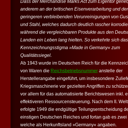
Dass der Merchandise Marks Act zum Eigentor geriet,
anderem an der britischen Eisenverarbeitung und de
geringeren verbleibenden Verunreinigungen von Gu
und Stahl, welches dadurch deutlich rascher korrodie
während die vergleichbaren Produkte aus den Deut
Landen ein Leben lang hielten. So verkehrte sich da
Kennzeichnungsstigma »Made in Germany« zum
Qualitätssiegel.
Ab 1943 wurde im Deutschen Reich für die Kennzei
von Waren die
Reichsbetriebsnummer
anstelle der
Herstellerangabe eingeführt, um insbesondere Zulief
Kriegsmaschinerie vor gezielten Angriffen zu schütze
vor allem für das automatisierte Berichtswesen inkl. e
effektiveren Ressourcensteuerung. Nach dem II. Welt
erfolgte 1949 die endgültige Teilungsentscheidung d
einstigen Deutschen Reiches und fortan gab es zwei
welche als Herkunftsland »Germany« angaben.