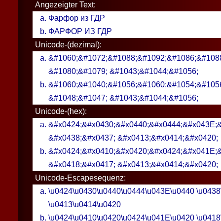
Angezeigter Text:
Фарфор из ГДР
ФАРФОР ИЗ ГДР
Unicode-(dezimal):
&#1060;&#1072;&#1088;&#1092;&#1086;&#108
&#1080;&#1079; &#1043;&#1044;&#1056;
&#1060;&#1040;&#1056;&#1060;&#1054;&#105
&#1048;&#1047; &#1043;&#1044;&#1056;
Unicode-(hex):
&#x0424;&#x0430;&#x0440;&#x0444;&#x043E;
&#x0438;&#x0437; &#x0413;&#x0414;&#x0420;
&#x0424;&#x0410;&#x0420;&#x0424;&#x041E;
&#x0418;&#x0417; &#x0413;&#x0414;&#x0420;
Unicode-Escapesequenz:
\u0424\u0430\u0440\u0444\u043E\u0440 \u0438
\u0413\u0414\u0420
\u0424\u0410\u0420\u0424\u041E\u0420 \u0418