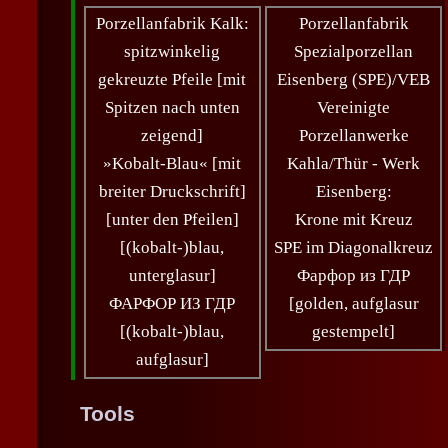
Porzellanfabrik Kalk:
Porzellanfabrik
spitzwinkelig
Spezialporzellan
gekreuzte Pfeile [mit
Eisenberg (SPE)/VEB
Spitzen nach unten
Vereinigte
zeigend]
Porzellanwerke
»Kobalt-Blau« [mit
Kahla/Thür - Werk
breiter Druckschrift]
Eisenberg:
[unter den Pfeilen]
Krone mit Kreuz
[(kobalt-)blau,
SPE im Diagonalkreuz
unterglasur]
Фарфор из ГДР
ФАРФОР ИЗ ГДР
[golden, aufglasur
[(kobalt-)blau,
gestempelt]
aufglasur]
Tools