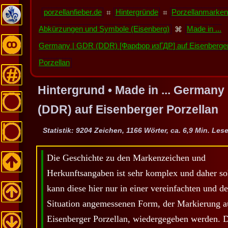
porzellanfieber.de
⌗
Hintergründe
⌗
Porzellanmarken
Abkürzungen und Symbole (Eisenberg)
⌘
Made in ...
Germany | GDR (DDR) [Фарфор изГДР] auf Eisenberge
Porzellan
Hintergrund • Made in ... Germany
(DDR) auf Eisenberger Porzellan
Statistik: 9204 Zeichen, 1166 Wörter, ca. 6,9 Min. Les
Die Geschichte zu den Markenzeichen und
Herkunftsangaben ist sehr komplex und daher so
kann diese hier nur in einer vereinfachten und de
Situation angemessenen Form, der Markierung a
Eisenberger Porzellan, wiedergegeben werden. D