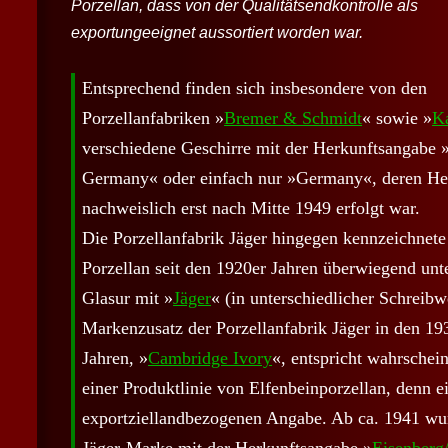
Porzellan, dass von der Qualitätsendkontrolle als
exportungeeignet aussortiert worden war.
Entsprechend finden sich insbesondere von den
Porzellanfabriken »
Bremer & Schmidt
« sowie »
K
verschiedene Geschirre mit der Herkunftsangabe 
Germany« oder einfach nur »Germany«, deren Her
nachweislich erst nach Mitte 1949 erfolgt war.
Die Porzellanfabrik Jäger hingegen kennzeichnete
Porzellan seit den 1920er Jahren überwiegend unt
Glasur mit »
Jäger
« (in unterschiedlicher Schreibw
Markenzusatz der Porzellanfabrik Jäger in den 19
Jahren, »
Cambridge Ivory
«, entspricht wahrschei
einer Produktlinie von Elfenbeinporzellan, denn e
exportziellandbezogenen Angabe. Ab ca. 1941 wu