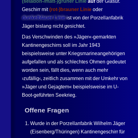
(seladon-/matt-)grüner Linie
auf
der Glasur.
Geschirr mit
(rot-)brauner Linie
oder
dunkelblauer Linie
ist von der Porzellanfabrik
Jäger bislang nicht gesichtet.
Das Verschwinden des »Jäger«-gemarkten
Kantinengeschirrs soll im Jahr 1943
beispielsweise unter Kriegsmarineangehörigen
aufgefallen und als schlechtes Ohmen gedeutet
worden sein, fällt dies, wenn auch mehr
›zufällig‹, zeitlich zusammen mit der Umkehr von
»Jäger und Gejagtem« beispielsweise im U-
Boot-geführten Seekrieg.
Offene Fragen
Wurde in der Porzellanfabrik
Wilhelm Jäger
(
Eisenberg
/Thüringen) Kantinengeschirr für