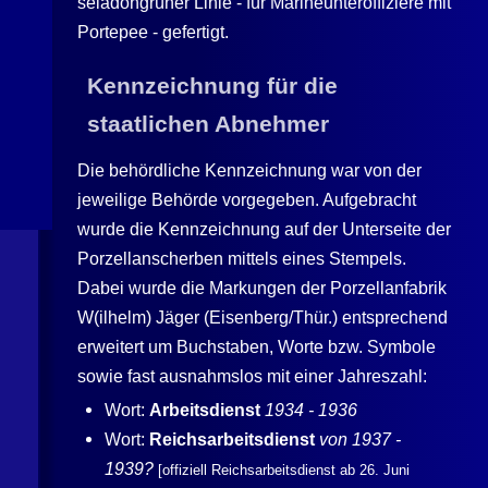
seladongrüner Linie - für Marineunteroffiziere mit
Portepee - gefertigt.
Kennzeichnung für die
staatlichen Abnehmer
Die behördliche Kennzeichnung war von der
jeweilige Behörde vorgegeben. Aufgebracht
wurde die Kennzeichnung auf der Unterseite der
Porzellanscherben mittels eines Stempels.
Dabei wurde die Markungen der Porzellanfabrik
W(ilhelm)
Jäger
(
Eisenberg
/Thür.) entsprechend
erweitert um Buchstaben, Worte bzw. Symbole
sowie fast ausnahmslos mit einer Jahreszahl:
Wort:
Arbeitsdienst
1934 - 1936
Wort:
Reichsarbeitsdienst
von 1937 -
1939?
[offiziell Reichsarbeitsdienst ab 26. Juni