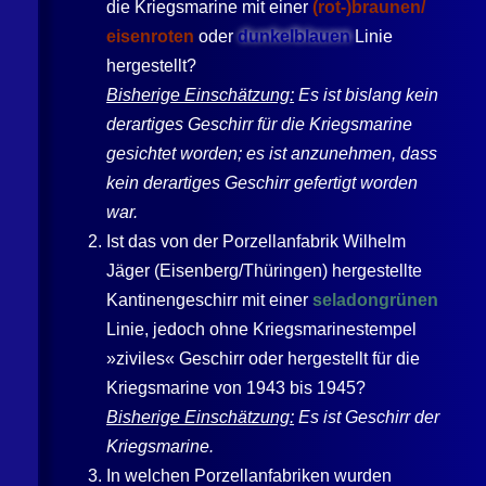
die Kriegsmarine mit einer
(rot-)braunen/
eisenroten
oder
dunkelblauen
Linie
hergestellt?
Bisherige Einschätzung:
Es ist bislang kein
derartiges Geschirr für die Kriegsmarine
gesichtet worden; es ist anzunehmen, dass
kein derartiges Geschirr gefertigt worden
war.
Ist das von der Porzellanfabrik
Wilhelm
Jäger
(
Eisenberg
/Thüringen) hergestellte
Kantinengeschirr mit einer
seladongrünen
Linie, jedoch ohne Kriegsmarinestempel
»ziviles« Geschirr oder hergestellt für die
Kriegsmarine von 1943 bis 1945?
Bisherige Einschätzung:
Es ist Geschirr der
Kriegsmarine.
In welchen Porzellanfabriken wurden