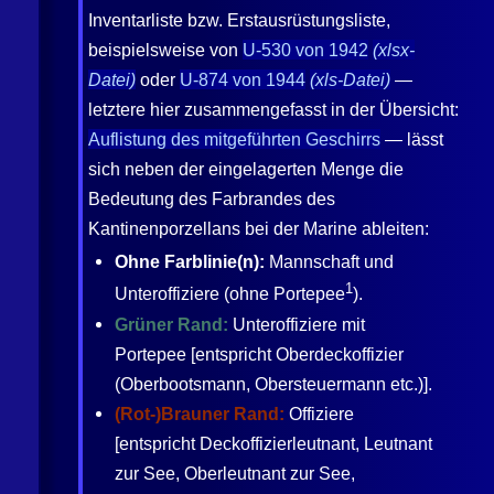
Inventarliste bzw. Erstausrüstungsliste,
beispielsweise von
U-530 von 1942
(xlsx-
Datei)
oder
U-874 von 1944
(xls-Datei)
—
letztere hier zusammengefasst in der Übersicht:
Auflistung des mitgeführten Geschirrs
— lässt
sich neben der eingelagerten Menge die
Bedeutung des Farbrandes des
Kantinenporzellans bei der Marine ableiten:
Ohne Farblinie(n):
Mannschaft und
1
Unteroffiziere (ohne Portepee
).
Grüner Rand:
Unteroffiziere mit
Portepee [entspricht Oberdeckoffizier
(Oberbootsmann, Obersteuermann etc.)].
(Rot-)Brauner Rand:
Offiziere
[entspricht Deckoffizierleutnant, Leutnant
zur See, Oberleutnant zur See,