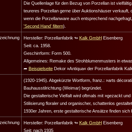
Die Quellenlage für den Bezug von Porzellan ist vielfält
teureres Porzellan gerne über Auktionshäuser verkauft, da 
wenn die Porzellanware auch entsprechend nachgefragt, 
'Second Hand' filtern
).
zeichnung
Hersteller: Porzellanfabrik
↬
Kalk
GmbH
Eisenberg
Seit: ca. 1958.
Geschirrform: Form 500.
Allgemeines: Remake des Strohblumenmusters in etwas 
➦
Beispielseite
Dekor »Antiqua« der Porzellanfabrik
Kal
(1920-1945). Abgekürzte Wortform, franz.: »arts décorati
Bauhausstilrichtung (Weimar) begründet.
Die gestalterische Vielfalt wird oftmals mit »gezackt u
Stilisierung floraler und organischer, schattenlos gestal
1930er Jahren, erste gestalterische Ansätze finden sich 
zeichnung
Hersteller: Porzellanfabrik
↬
Kalk
GmbH
Eisenberg
Seit: nach 1935