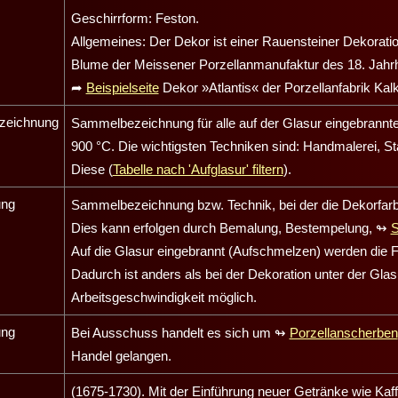
Geschirrform: Feston.
Allgemeines: Der Dekor ist einer Rauensteiner Dekorati
Blume der Meissener Porzellanmanufaktur des 18. Jahrh
➦
Beispielseite
Dekor »Atlantis« der Porzellanfabrik Kalk
zeichnung
Sammelbezeichnung für alle auf der Glasur eingebrannte
900 °C. Die wichtigsten Techniken sind: Handmalerei, St
Diese (
Tabelle nach 'Aufglasur' filtern
).
ung
Sammelbezeichnung bzw. Technik, bei der die Dekorfarb
Dies kann erfolgen durch Bemalung, Bestempelung,
↬
S
Auf die Glasur eingebrannt (Aufschmelzen) werden die 
Dadurch ist anders als bei der Dekoration unter der Gla
Arbeitsgeschwindigkeit möglich.
ung
Bei Ausschuss handelt es sich um
↬
Porzellanscherben
Handel gelangen.
(1675-1730). Mit der Einführung neuer Getränke wie Kaf