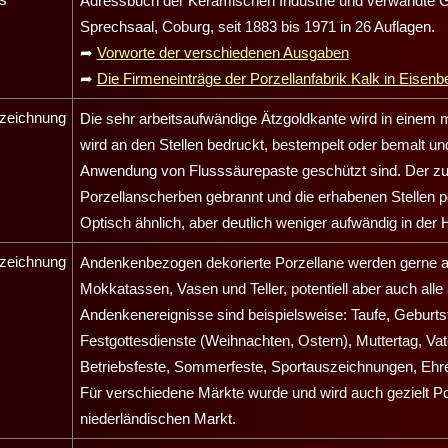
Adressbuch der Keramischen Industrie und verwandte G
Sprechsaal, Coburg, seit 1883 bis 1971 in 26 Auflagen.
➦
Vorworte der verschiedenen Ausgaben
➦
Die Firmeneinträge der Porzellanfabrik
Kalk
in
Eisenb
zeichnung
Die sehr arbeitsaufwändige Ätzgoldkante wird in einem m
wird an den Stellen bedruckt, bestempelt oder bemalt u
Anwendung von Flusssäurepaste geschützt sind. Der zu
Porzellanscherben gebrannt und die erhabenen Stellen pol
Optisch ähnlich, aber deutlich weniger aufwändig in der He
zeichnung
Andenkenbezogen dekorierte Porzellane werden gerne au
Mokkatassen, Vasen und Teller, potentiell aber auch alle
Andenkenereignisse sind beispielsweise: Taufe, Geburts
Festgottesdienste (Weihnachten, Ostern), Muttertag, Vat
Betriebsfeste, Sommerfeste, Sportauszeichnungen, Eh
Für verschiedene Märkte wurde und wird auch gezielt Po
niederländischen Markt.