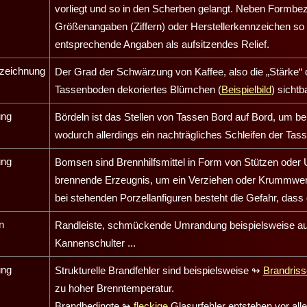
vorliegt und so in den Scherben gelangt. Neben For
Größenangaben (Ziffern) oder Herstellerkennzeichen so d
entsprechende Angaben als aufsitzendes Relief.
zeichnung
Der Grad der Schwärzung von Kaffee, also die „Stärke“ 
Tassenboden dekoriertes Blümchen (
Beispielbild
) sicht
ung
Bördeln ist das Stellen von Tassen Bord auf Bord, um b
wodurch allerdings ein nachträgliches Schleifen der Tas
ung
Bomsen sind Brennhilfsmittel in Form von Stützen oder 
brennende Erzeugnis, um ein Verziehen oder Krummwer
bei stehenden Porzellanfiguren besteht die Gefahr, dass 
n
Randleiste, schmückende Umrandung beispielsweise auf 
Kannenschulter ...
ung
Strukturelle Brandfehler sind beispielsweise
↬
Brandriss
zu hoher Brenntemperatur.
Brandbedingte
↬
fleckige
Glasurfehler entstehen vor al