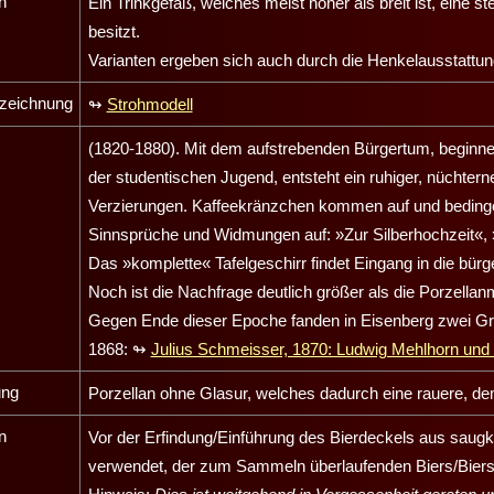
n
Ein Trinkgefäß, welches meist höher als breit ist, eine 
besitzt.
Varianten ergeben sich auch durch die Henkelausstattun
zeichnung
↬
Strohmodell
(1820-1880). Mit dem aufstrebenden Bürgertum, beginnen
der studentischen Jugend, entsteht ein ruhiger, nüchter
Verzierungen. Kaffeekränzchen kommen auf und beding
Sinnsprüche und Widmungen auf: »Zur Silberhochzeit«,
Das »komplette« Tafelgeschirr findet Eingang in die bürg
Noch ist die Nachfrage deutlich größer als die Porzella
Gegen Ende dieser Epoche fanden in
Eisenberg
zwei Gr
1868:
↬
Julius Schmeisser, 1870: Ludwig Mehlhorn und
ung
Porzellan ohne Glasur, welches dadurch eine rauere, d
n
Vor der Erfindung/Einführung des Bierdeckels aus saugk
verwendet, der zum Sammeln überlaufenden Biers/Biers