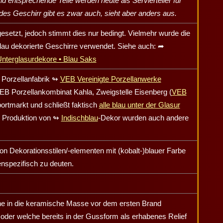
d entsprechende Teile werden heute als Servierteller für
des Geschirr gibt es zwar auch, sieht aber anders aus.
esetzt, jedoch stimmt dies nur bedingt. Vielmehr wurde die
blau dekorierte Geschirre verwendet. Siehe auch:
➦
Unterglasurdekore • Blau Saks
 Porzellanfabrik
↬
VEB
Vereinigte Porzellanwerke
VEB Porzellankombinat Kahla, Zweigstelle
Eisenberg
(
VEB
portmarkt und schließt faktisch
alle blau unter der Glasur
 Produktion von
↬
Indischblau
-Dekor wurden auch andere
 Dekorationsstilen/-elementen mit (kobalt-)blauer Farbe
menspezifisch zu deuten.
che in die keramische Masse vor dem ersten Brand
oder welche bereits in der Gussform als erhabenes Relief