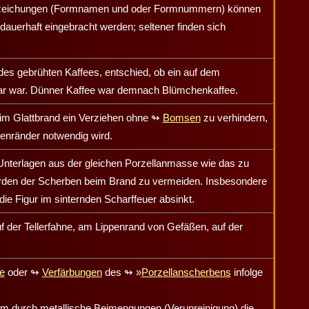
mbezeichungen (Formnamen und oder Formnummern) können
auerhaft eingebracht werden; seltener finden sich
des gebrühten Kaffees, entschied, ob ein auf dem
bar war. Dünner Kaffee war demnach Blümchenkaffee.
eim Glattbrand ein Verziehen ohne
↬
Bomsen
zu verhindern,
senränder notwendig wird.
Unterlagen aus der gleichen Porzellanmasse wie das zu
den der Scherben beim Brand zu vermeiden. Insbesondere
die Figur im sinternden Scharffeuer absinkt.
der Tellerfahne, am Lippenrand von Gefäßen, auf der
e
oder
↬
Verfärbungen
des
↬
»
Porzellanscherbens
infolge
lem durch metallische Beimengungen (Verunreinigung) die