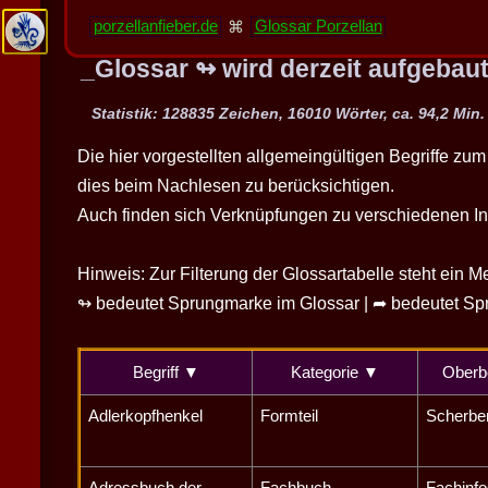
porzellanfieber.de
⌘
Glossar Porzellan
Glossar ↬ wird derzeit aufgebaut 
Statistik: 128835 Zeichen, 16010 Wörter, ca. 94,2 Min
Die hier vorgestellten allgemeingültigen Begriffe zu
dies beim Nachlesen zu berücksichtigen.
Auch finden sich Verknüpfungen zu verschiedenen In
Hinweis: Zur Filterung der Glossartabelle steht ein 
↬ bedeutet Sprungmarke im Glossar | ➦ bedeutet Spr
Begriff ▼
Kategorie ▼
Oberb
Adlerkopfhenkel
Formteil
Scherbe
Adressbuch der
Fachbuch
Fachinfo