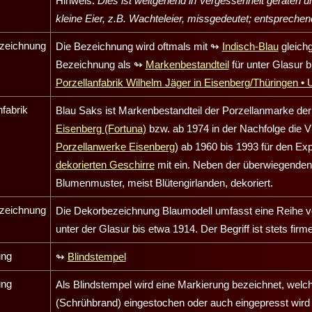
Hinweis:
Dies ist weitgehend in Vergessenheit geraten un
kleine Eier, z.B. Wachteleier, missgedeutet; entsprechen
zeichnung
Die Bezeichnung wird oftmals mit
↬
Indisch-Blau
gleichg
Bezeichnung als
↬
Markenbestandteil
für unter Glasur 
Porzellanfabrik Wilhelm
Jäger
in
Eisenberg
/Thüringen • 
nfabrik
Blau Saks ist Markenbestandteil der Porzellanmarke der
Eisenberg (Fortuna)
bzw. ab 1974 in der Nachfolge die 
Porzellanwerke
Eisenberg
) ab 1960 bis 1993 für den Ex
dekorierten Geschirre
mit ein. Neben der überwiegenden
Blumenmuster, meist Blütengirlanden, dekoriert.
zeichnung
Die Dekorbezeichnung Blaumodell umfasst eine Reihe von
unter der Glasur bis etwa 1914. Der Begriff ist stets fir
ung
↬
Blindstempel
ung
Als Blindstempel wird eine Markierung bezeichnet, wel
(Schrühbrand) eingestochen oder auch eingepresst wird 