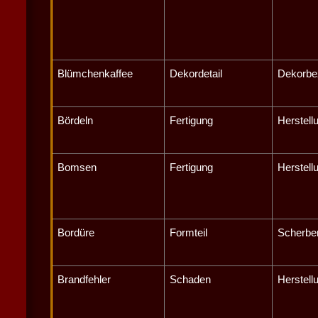
Blümchenkaffee
Dekordetail
Dekorbe
Bördeln
Fertigung
Herstell
Bomsen
Fertigung
Herstell
Bordüre
Formteil
Scherbe
Brandfehler
Schaden
Herstell