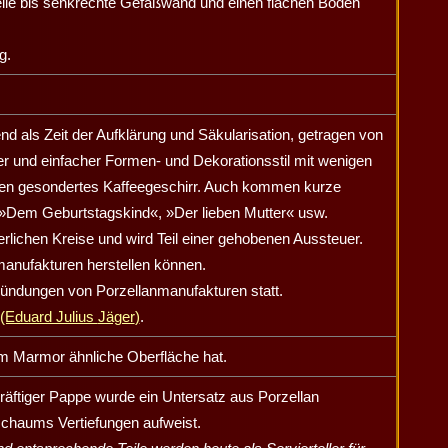
steile bis senkrechte Gefäßwand und einen flachen Boden
g.
d als Zeit der Aufklärung und Säkularisation, getragen von
ner und einfacher Formen- und Dekorationsstil mit wenigen
en gesondertes Kaffeegeschirr. Auch kommen kurze
 »Dem Geburtstagskind«, »Der lieben Mutter« usw.
erlichen Kreise und wird Teil einer gehobenen Aussteuer.
nmanufakturen herstellen können.
ündungen von Porzellanmanufakturen statt.
 (Eduard Julius
Jäger
)
.
em Marmor ähnliche Oberfläche hat.
räftiger Pappe wurde ein Untersatz aus Porzellan
chaums Vertiefungen aufweist.