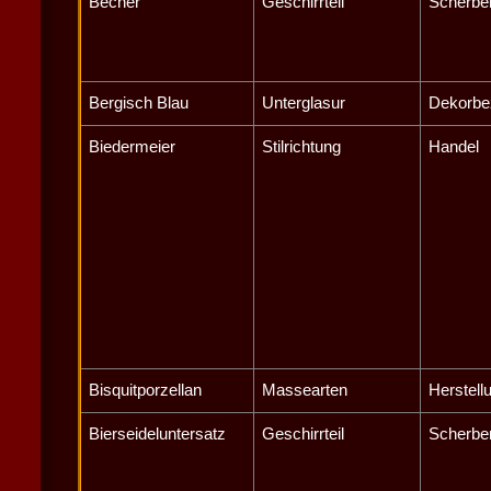
Becher
Geschirrteil
Scherbe
Bergisch Blau
Unterglasur
Dekorbe
Biedermeier
Stilrichtung
Handel
Bisquitporzellan
Massearten
Herstell
Bierseideluntersatz
Geschirrteil
Scherbe