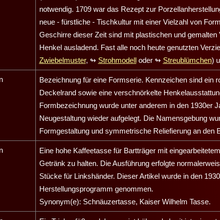
notwendig. 1709 war das Rezept zur Porzellanherstellung
neue - fürstliche - Tischkultur mit einer Vielzahl von Fo
Geschirre dieser Zeit sind mit plastischen und gemalten
Henkel ausladend. Fast alle noch heute genutzten Verzi
Zwiebelmuster
,
↬
Strohmodell
oder
↬
Streublümchen
) 
n
Bezeichnung für eine Formserie. Kennzeichen sind ein r
Deckelrand sowie eine verschnörkelte Henkelausstattun
Formbezeichnung wurde unter anderem in den 1930er Ja
Neugestaltung wieder aufgelegt. Die Namensgebung wu
Formgestaltung und symmetrische Reliefierung an den Bar
n
Eine hohe Kaffeetasse für Bartträger mit eingearbeitet
Getränk zu halten. Die Ausführung erfolgte normalerweis
Stücke für Linkshänder. Dieser Artikel wurde in den 193
Herstellungsprogramm genommen.
Synonym(e): Schnäuzertasse, Kaiser Wilhelm Tasse.