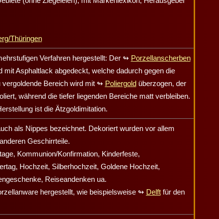
ebiete
(ohne Ziegeleien), mit Markenlexikon, Herausgeber
erg
/Thüringen
ehrstufigen Verfahren hergestellt: Der
↬
Porzellanscherben
nd mit Asphaltlack abgedeckt, welche dadurch gegen die
 vergoldende Bereich wird mit
↬
Poliergold
überzogen, der
iert, während die tiefer liegenden Bereiche matt verbleiben.
rstellung ist die Ätzgoldimitation.
ch als Nippes bezeichnet. Dekoriert wurden vor allem
 anderen Geschirrteile.
tage, Kommunion/Konfirmation, Kinderfeste,
ertag, Hochzeit, Silberhochzeit, Goldene Hochzeit,
rengeschenke, Reiseandenken ua.
rzellanware hergestellt, wie beispielsweise
↬
Delft
für den